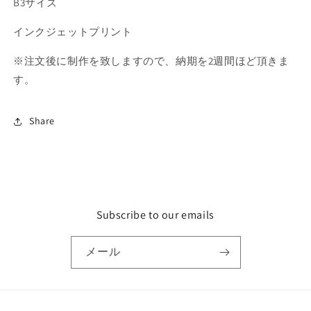
B3サイズ
の
の
数
数
インクジェットプリント
量
量
※注文後に制作を致しますので、納期を2週間ほど頂きま
を
を
減
増
す。
ら
や
す
す
Share
Subscribe to our emails
メール