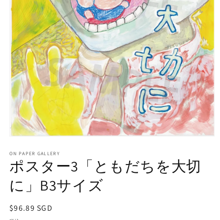
モ
ー
ON PAPER GALLERY
ダ
ポスター3「ともだちを大切
ル
で
に」B3サイズ
メ
デ
ィ
通
$96.89 SGD
ア
常
(1)