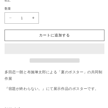
税込。
を
価
開
数量
格
く
ポ
ポ
ス
ス
タ
タ
カートに追加する
ー
ー
3「と
3「と
も
も
だ
だ
ち
ち
を
を
多田恋一朗と布施琳太郎による「夏のポスター」の共同制
大
大
切
切
作展
に」
に」
『宿題が終わらない。』にて展示作品のポスターです。
B3
B3
サ
サ
イ
イ
ズ
ズ