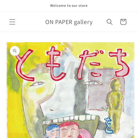
コンテ
Welcome to our store
ンツに
進む
カ
ON PAPER gallery
ー
ト
商品情
報にス
キップ