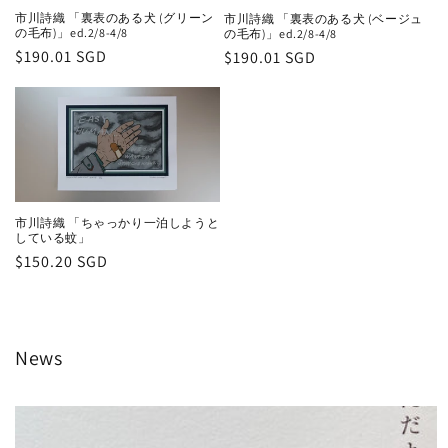
市川詩織 「裏表のある犬 (グリーン
市川詩織 「裏表のある犬 (ベージュ
の毛布)」ed.2/8-4/8
の毛布)」ed.2/8-4/8
通
$190.01 SGD
通
$190.01 SGD
常
常
価
価
格
格
市川詩織 「ちゃっかり一泊しようと
している蚊」
通
$150.20 SGD
常
価
格
News