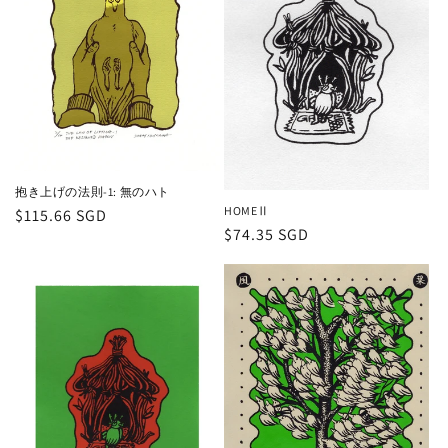
抱き上げの法則-1: 無のハト
HOMEⅡ
通
$115.66 SGD
通
$74.35 SGD
常
常
価
価
格
格