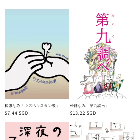
松ほなみ「第九調べ」
松ほなみ「ウズベキスタン談」
通
$13.22 SGD
通
$7.44 SGD
常
常
価
価
格
格