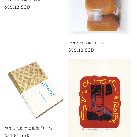
通
$99.13 SGD
常
価
格
Particles - 2021.10.08
通
$99.13 SGD
常
価
格
やましたあつこ画集「HER」
通
$31.81 SGD