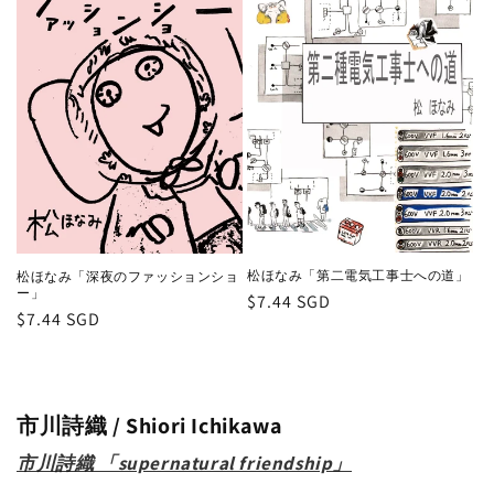
松ほなみ「第二電気工事士への道」
松ほなみ「深夜のファッションショ
ー」
通
$7.44 SGD
通
$7.44 SGD
常
常
価
価
格
格
市川詩織 / Shiori Ichikawa
市川詩織 「supernatural friendship」