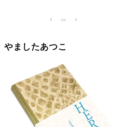
の
1
/
3
やましたあつこ