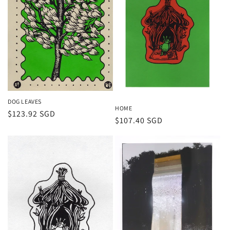
DOG LEAVES
HOME
通
$123.92 SGD
通
$107.40 SGD
常
常
価
価
格
格