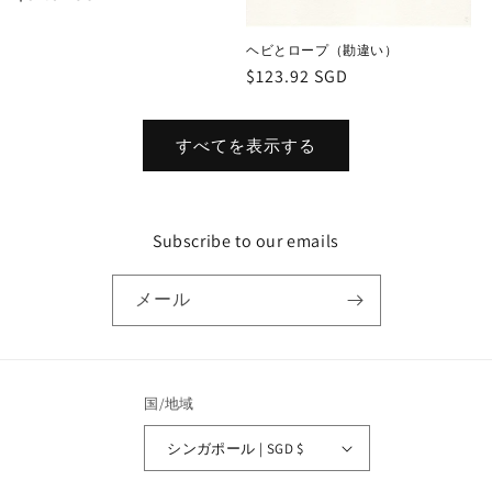
常
価
ヘビとロープ（勘違い）
格
通
$123.92 SGD
常
価
すべてを表示する
格
Subscribe to our emails
メール
国/地域
シンガポール | SGD $