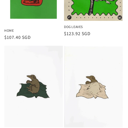
DOG LEAVES
HOME
通
$123.92 SGD
通
$107.40 SGD
常
常
価
価
格
格