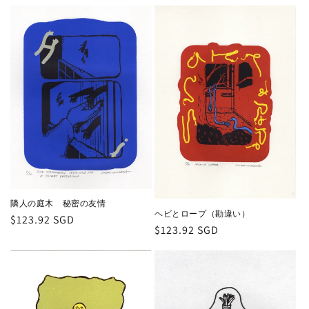
隣人の庭木 秘密の友情
ヘビとロープ（勘違い）
通
$123.92 SGD
通
$123.92 SGD
常
常
価
価
格
格