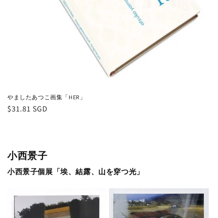
やましたあつこ画集「HER」
通
$31.81 SGD
常
価
格
小西景子
小西景子個展「埃、結露、山を穿つ光」