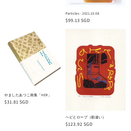
格
Particles - 2021.10.08
通
$99.13 SGD
常
価
格
やましたあつこ画集「HER」
通
$31.81 SGD
常
価
ヘビとロープ（勘違い）
格
通
$123.92 SGD