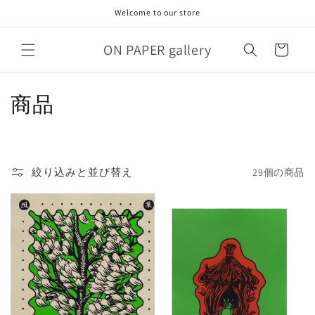
コンテ
Welcome to our store
ンツに
進む
カ
ON PAPER gallery
ー
ト
コ
商品
レ
ク
絞り込みと並び替え
29個の商品
シ
ョ
ン
: