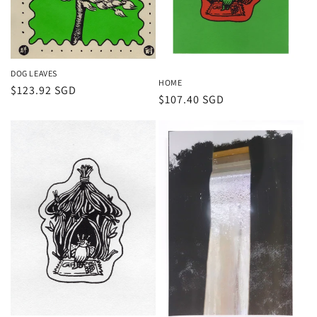
DOG LEAVES
HOME
通
$123.92 SGD
通
$107.40 SGD
常
常
価
価
格
格