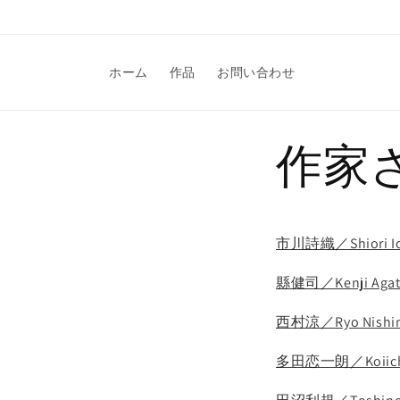
コンテ
ンツに
進む
ホーム
作品
お問い合わせ
作家
市川詩織／Shiori Ic
縣健司／Kenji Agat
西村涼／Ryo Nishi
多田恋一朗／Koiichi