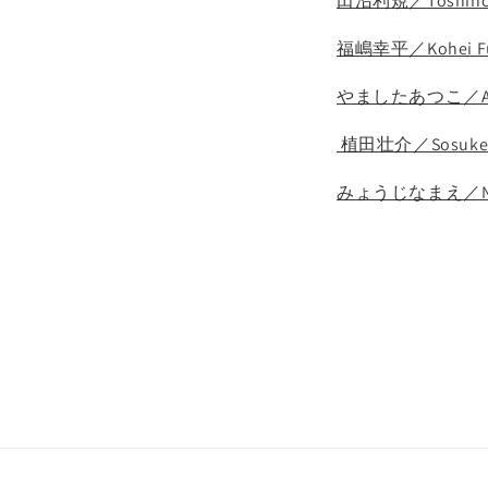
田沼利規／Toshinor
福嶋幸平／Kohei Fu
やましたあつこ／Atsu
植田壮介／Sosuke 
みょうじなまえ／Nam