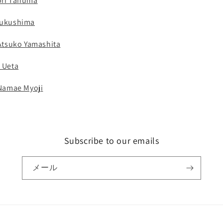
i Tanuma
kushima
ko Yamashita
Ueta
ae Myoji
Subscribe to our emails
メール