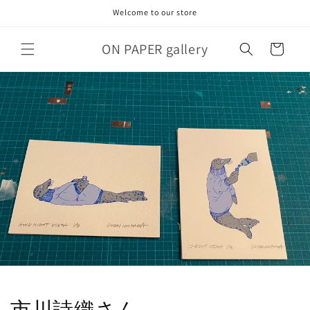
コンテ
Welcome to our store
ンツに
進む
カ
ON PAPER gallery
ー
ト
市川詩織さん