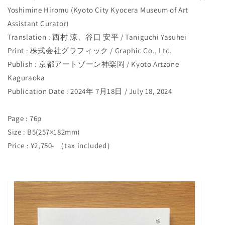
Yoshimine Hiromu (Kyoto City Kyocera Museum of Art
Assistant Curator)
Translation : 西村 涼、谷口 安平 / Taniguchi Yasuhei
Print : 株式会社グラフィック / Graphic Co., Ltd.
Publish : 京都アートゾーン神楽岡 / Kyoto Artzone
Kaguraoka
Publication Date : 2024年 7月18日 / July 18, 2024
Page : 76p
Size : B5(257×182mm)
Price : ¥2,750- （tax included）